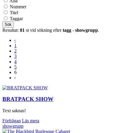
Alla
Nummer
Titel
Taggar
Sök
Resultat:
81
st vid sökning efter
tagg - showgrupp
.
‹
1
2
3
4
5
6
›
BRATPACK SHOW
Text saknas!
Förfrågan
Läs mera
showgrupp