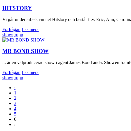
HITSTORY
Vi går under arbetsnamnet Hitstory och består fr.v. Eric, Ann, Caroli
Förfrågan
Läs mera
showgrupp
MR BOND SHOW
... är en välproducerad show i agent James Bond anda. Showen framför
Förfrågan
Läs mera
showgrupp
‹
1
2
3
4
5
6
›