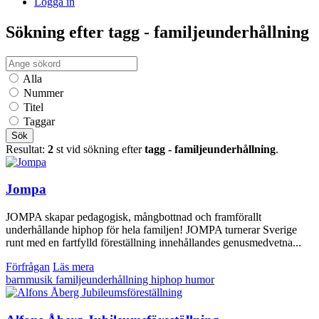
Logga in
Sökning efter tagg - familjeunderhållning
Alla
Nummer
Titel
Taggar
Sök
Resultat:
2
st vid sökning efter
tagg - familjeunderhållning
.
Jompa
JOMPA skapar pedagogisk, mångbottnad och framförallt
underhållande hiphop för hela familjen! JOMPA turnerar Sverige
runt med en fartfylld föreställning innehållandes genusmedvetna...
Förfrågan
Läs mera
barnmusik
familjeunderhållning
hiphop
humor