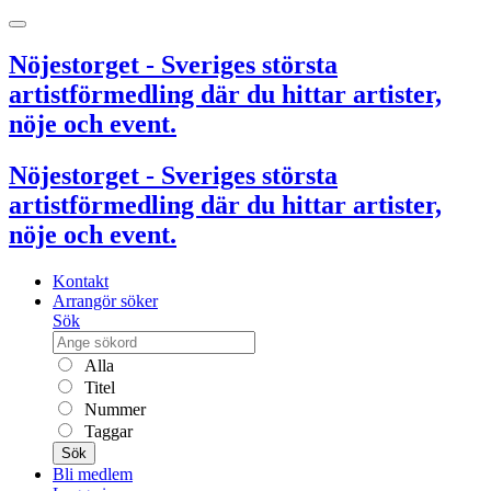
Nöjestorget - Sveriges största
artistförmedling där du hittar artister,
nöje och event.
Nöjestorget - Sveriges största
artistförmedling där du hittar artister,
nöje och event.
Kontakt
Arrangör söker
Sök
Alla
Titel
Nummer
Taggar
Sök
Bli medlem