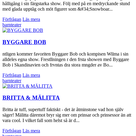
hålligång i sin färgstarka show. Följ med på en medryckande stund
med glada upptåg och möt figurer som &#34;Snowboar...
Förfrågan
Läs mera
barnteater
BYGGARE BOB
ntligen kommer favoriten Byggare Bob och kompisen Wilma i sin
alldeles egna show. Frestllningen r den frsta showen med Byggare
Bob i Skandinavien och frvntas dra stora mngder av Bo...
Förfrågan
Läs mera
barnteater
BRITTA & MÄLITTA
Britta är tuff, supertuff faktiskt - det är åtminstone vad hon själv
säger! Mälitta däremot bryr sig mer om prinsar och prinsessor än att
vara cool. I vilket fall som helst så är d...
Förfrågan
Läs mera