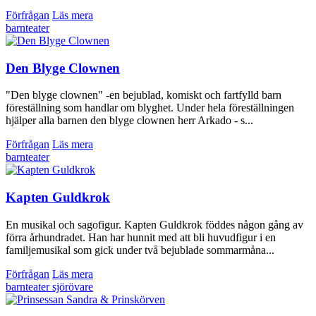
Förfrågan
Läs mera
barnteater
Den Blyge Clownen
"Den blyge clownen" -en bejublad, komiskt och fartfylld barn
föreställning som handlar om blyghet. Under hela föreställningen
hjälper alla barnen den blyge clownen herr Arkado - s...
Förfrågan
Läs mera
barnteater
Kapten Guldkrok
En musikal och sagofigur. Kapten Guldkrok föddes någon gång av
förra århundradet. Han har hunnit med att bli huvudfigur i en
familjemusikal som gick under två bejublade sommarmåna...
Förfrågan
Läs mera
barnteater
sjörövare