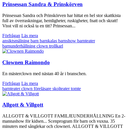
Prinsessan Sandra & Prinskörven
Prinsessan Sandra och Prinskörven har hittat en hel stor skattkista
full av överraskningar, hemligheter, ruskigheter, fnatt och skratt!
Visst vill ni också ta en titt? Prinsessan...
Förfrågan
Läs mera
ansiktsmålning
barn
barnkalas
barnshow
barnteater
barnunderhållning
clown
trollkarl
Clownen Raimondo
En mästerclown med nästan 40 år i branschen.
Förfrågan
Läs mera
barnteater
clown
föreläsare
skolteater
tomte
Allgott & Villgott
ALLGOTT & VILLGOTT FAMILJEUNDERHÅLLNING En 2-
mannashow för kidsen... Scenprogram för barn och vuxna. 35
minuters med sånglekar och clowneri. ALLGOTT & VILLGOTT