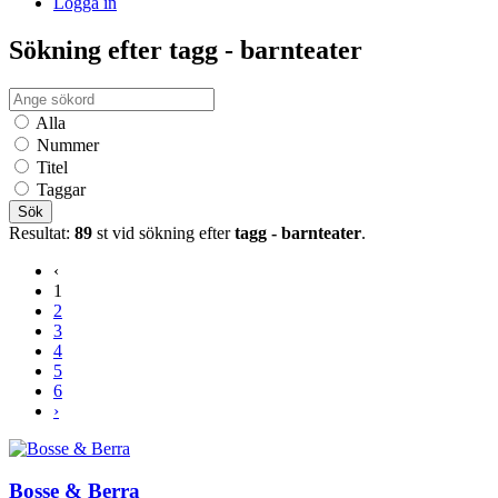
Logga in
Sökning efter tagg - barnteater
Alla
Nummer
Titel
Taggar
Sök
Resultat:
89
st vid sökning efter
tagg - barnteater
.
‹
1
2
3
4
5
6
›
Bosse & Berra