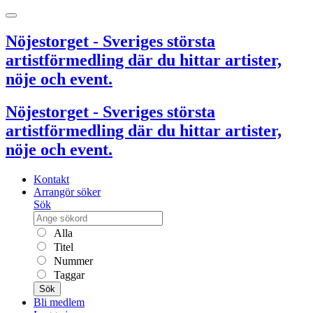
Nöjestorget - Sveriges största
artistförmedling där du hittar artister,
nöje och event.
Nöjestorget - Sveriges största
artistförmedling där du hittar artister,
nöje och event.
Kontakt
Arrangör söker
Sök
Alla
Titel
Nummer
Taggar
Sök
Bli medlem