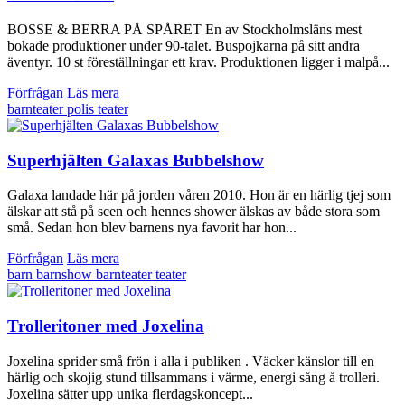
BOSSE & BERRA PÅ SPÅRET En av Stockholmsläns mest
bokade produktioner under 90-talet. Buspojkarna på sitt andra
äventyr. 10 st föreställningar ett krav. Produktionen ligger i malpå...
Förfrågan
Läs mera
barnteater
polis
teater
Superhjälten Galaxas Bubbelshow
Galaxa landade här på jorden våren 2010. Hon är en härlig tjej som
älskar att stå på scen och hennes shower älskas av både stora som
små. Sedan hon blev barnens nya favorit har hon...
Förfrågan
Läs mera
barn
barnshow
barnteater
teater
Trolleritoner med Joxelina
Joxelina sprider små frön i alla i publiken . Väcker känslor till en
härlig och skojig stund tillsammans i värme, energi sång å trolleri.
Joxelina sätter upp unika flerdagskoncept...