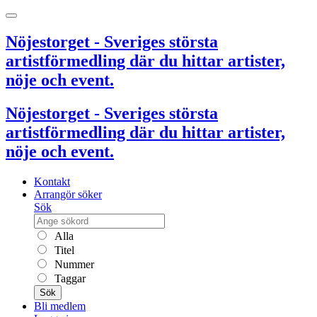
Nöjestorget - Sveriges största
artistförmedling där du hittar artister,
nöje och event.
Nöjestorget - Sveriges största
artistförmedling där du hittar artister,
nöje och event.
Kontakt
Arrangör söker
Sök
Alla
Titel
Nummer
Taggar
Sök
Bli medlem