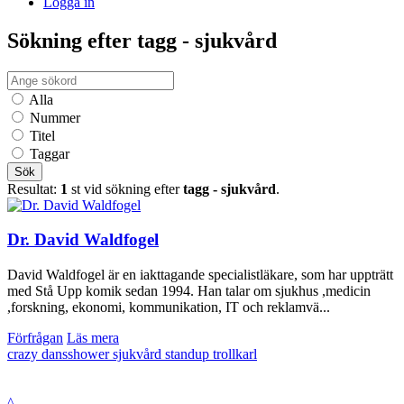
Logga in
Sökning efter tagg - sjukvård
Alla
Nummer
Titel
Taggar
Sök
Resultat:
1
st vid sökning efter
tagg - sjukvård
.
Dr. David Waldfogel
David Waldfogel är en iakttagande specialistläkare, som har uppträtt
med Stå Upp komik sedan 1994. Han talar om sjukhus ,medicin
,forskning, ekonomi, kommunikation, IT och reklamvä...
Förfrågan
Läs mera
crazy
dansshower
sjukvård
standup
trollkarl
^