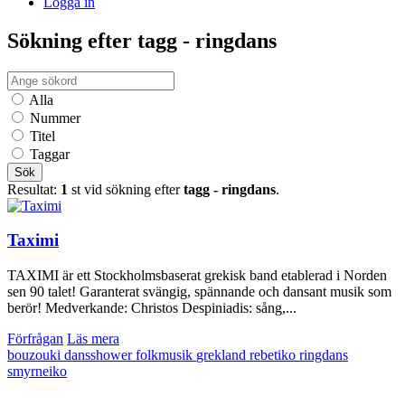
Logga in
Sökning efter tagg - ringdans
Alla
Nummer
Titel
Taggar
Sök
Resultat:
1
st vid sökning efter
tagg - ringdans
.
Taximi
TAXIMI är ett Stockholmsbaserat grekisk band etablerad i Norden
sen 90 talet! Garanterat svängig, spännande och dansant musik som
berör! Medverkande: Christos Despiniadis: sång,...
Förfrågan
Läs mera
bouzouki
dansshower
folkmusik
grekland
rebetiko
ringdans
smyrneiko