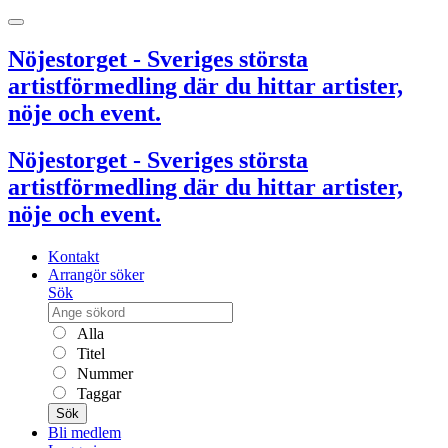
Nöjestorget - Sveriges största
artistförmedling där du hittar artister,
nöje och event.
Nöjestorget - Sveriges största
artistförmedling där du hittar artister,
nöje och event.
Kontakt
Arrangör söker
Sök
Alla
Titel
Nummer
Taggar
Sök
Bli medlem