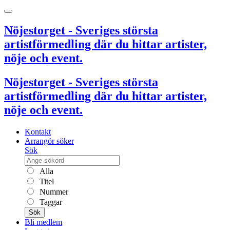
Nöjestorget - Sveriges största
artistförmedling där du hittar artister,
nöje och event.
Nöjestorget - Sveriges största
artistförmedling där du hittar artister,
nöje och event.
Kontakt
Arrangör söker
Sök
Alla
Titel
Nummer
Taggar
Sök
Bli medlem