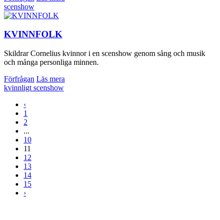
scenshow
KVINNFOLK
Skildrar Cornelius kvinnor i en scenshow genom sång och musik
och många personliga minnen.
Förfrågan
Läs mera
kvinnligt
scenshow
‹
1
2
...
10
11
12
13
14
15
›