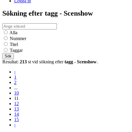
Logga in
Sökning efter tagg - Scenshow
Alla
Nummer
Titel
Taggar
Sök
Resultat:
213
st vid sökning efter
tagg - Scenshow
.
‹
1
2
...
10
11
12
13
14
15
›