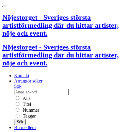
Nöjestorget - Sveriges största
artistförmedling där du hittar artister,
nöje och event.
Nöjestorget - Sveriges största
artistförmedling där du hittar artister,
nöje och event.
Kontakt
Arrangör söker
Sök
Alla
Titel
Nummer
Taggar
Sök
Bli medlem