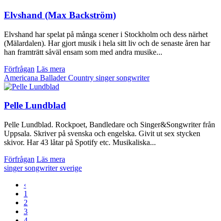
Elvshand (Max Backström)
Elvshand har spelat på många scener i Stockholm och dess närhet
(Mälardalen). Har gjort musik i hela sitt liv och de senaste åren har
han framträtt såväl ensam som med andra musike...
Förfrågan
Läs mera
Americana
Ballader
Country
singer songwriter
Pelle Lundblad
Pelle Lundblad. Rockpoet, Bandledare och Singer&Songwriter från
Uppsala. Skriver på svenska och engelska. Givit ut sex stycken
skivor. Har 43 låtar på Spotify etc. Musikaliska...
Förfrågan
Läs mera
singer songwriter
sverige
‹
1
2
3
4