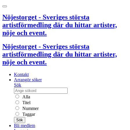
Nöjestorget - Sveriges största
artistförmedling där du hittar artister,
nöje och event.
Nöjestorget - Sveriges största
artistförmedling där du hittar artister,
nöje och event.
Kontakt
Arrangör söker
Sök
Alla
Titel
Nummer
Taggar
Sök
Bli medlem