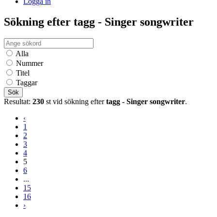
Logga in
Sökning efter tagg - Singer songwriter
Alla
Nummer
Titel
Taggar
Sök
Resultat:
230
st vid sökning efter
tagg - Singer songwriter
.
‹
1
2
3
4
5
6
...
15
16
›