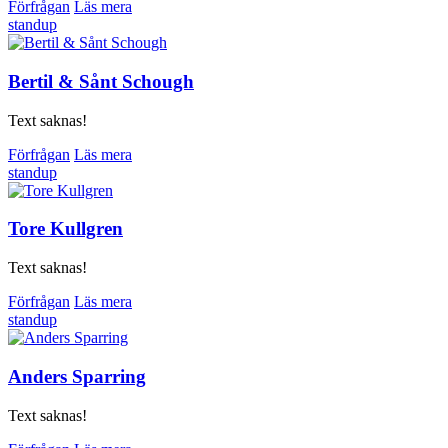
Förfrågan
Läs mera
standup
Bertil & Sånt Schough
Text saknas!
Förfrågan
Läs mera
standup
Tore Kullgren
Text saknas!
Förfrågan
Läs mera
standup
Anders Sparring
Text saknas!