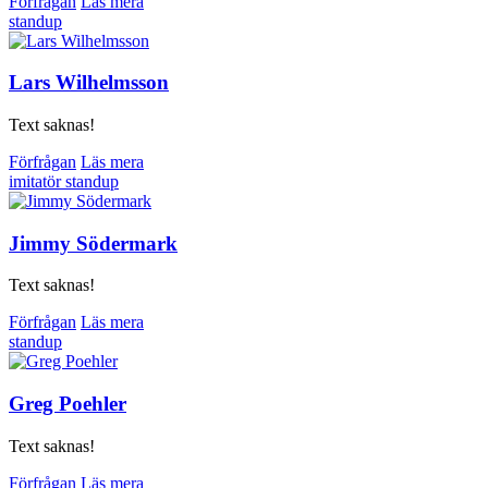
Förfrågan
Läs mera
standup
Lars Wilhelmsson
Text saknas!
Förfrågan
Läs mera
imitatör
standup
Jimmy Södermark
Text saknas!
Förfrågan
Läs mera
standup
Greg Poehler
Text saknas!
Förfrågan
Läs mera