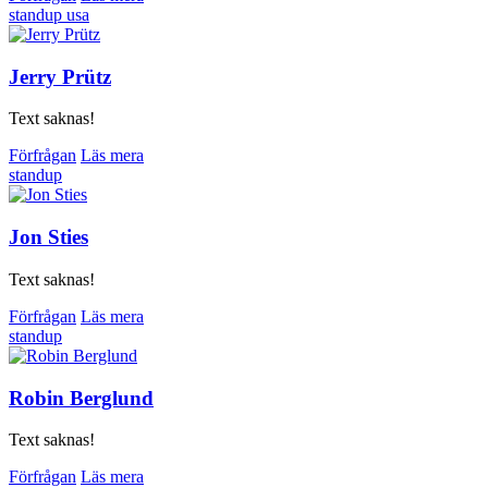
standup
usa
Jerry Prütz
Text saknas!
Förfrågan
Läs mera
standup
Jon Sties
Text saknas!
Förfrågan
Läs mera
standup
Robin Berglund
Text saknas!
Förfrågan
Läs mera