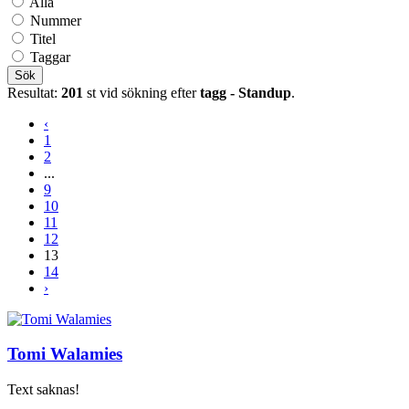
Alla
Nummer
Titel
Taggar
Sök
Resultat:
201
st vid sökning efter
tagg - Standup
.
‹
1
2
...
9
10
11
12
13
14
›
Tomi Walamies
Text saknas!