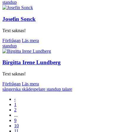
standup
Josefin Sonck
Text saknas!
Förfrågan
Läs mera
standup
Birgitta Irene Lundberg
Text saknas!
Förfrågan
Läs mera
sångerska
skådespelare
standup
talare
‹
1
2
...
9
10
11