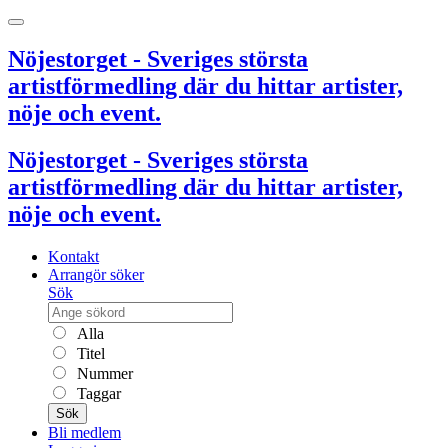
Nöjestorget - Sveriges största
artistförmedling där du hittar artister,
nöje och event.
Nöjestorget - Sveriges största
artistförmedling där du hittar artister,
nöje och event.
Kontakt
Arrangör söker
Sök
Alla
Titel
Nummer
Taggar
Sök
Bli medlem