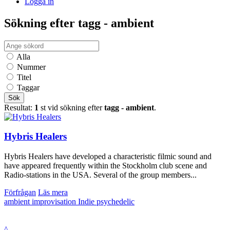
Logga in
Sökning efter tagg - ambient
Alla
Nummer
Titel
Taggar
Sök
Resultat:
1
st vid sökning efter
tagg - ambient
.
Hybris Healers
Hybris Healers have developed a characteristic filmic sound and
have appeared frequently within the Stockholm club scene and
Radio-stations in the USA. Several of the group members...
Förfrågan
Läs mera
ambient
improvisation
Indie
psychedelic
^