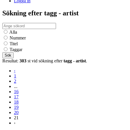
Logga in
Sökning efter tagg - artist
Alla
Nummer
Titel
Taggar
Sök
Resultat:
303
st vid sökning efter
tagg - artist
.
‹
1
2
...
16
17
18
19
20
21
›