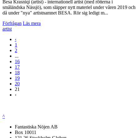
Besa Krasniqi (artist) - internationell artist (med rötterna i
småländska Nässjö), som släpper nytt materiel under våren 2019 och
då under "nya" artistnamnet BESA. Rör sig ledigt m...
Förfrågan
Läs mera
artist
‹
1
2
...
16
17
18
19
20
21
›
^
Fantastiska Nöjen AB
Box 10011
121 26 Stockholm-Globen