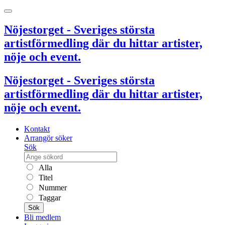
Nöjestorget - Sveriges största
artistförmedling där du hittar artister,
nöje och event.
Nöjestorget - Sveriges största
artistförmedling där du hittar artister,
nöje och event.
Kontakt
Arrangör söker
Sök
Alla
Titel
Nummer
Taggar
Sök
Bli medlem