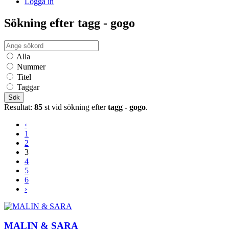
Logga in
Sökning efter tagg - gogo
Alla
Nummer
Titel
Taggar
Sök
Resultat:
85
st vid sökning efter
tagg - gogo
.
‹
1
2
3
4
5
6
›
MALIN & SARA