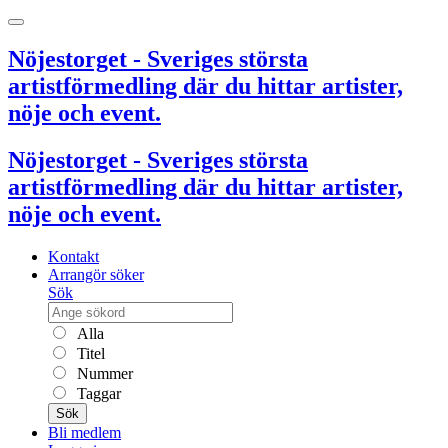
Nöjestorget - Sveriges största
artistförmedling där du hittar artister,
nöje och event.
Nöjestorget - Sveriges största
artistförmedling där du hittar artister,
nöje och event.
Kontakt
Arrangör söker
Sök
Alla
Titel
Nummer
Taggar
Sök
Bli medlem