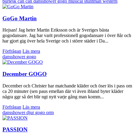
burlesk
can can
dansshower
gogo
musical
stuntman
western
GoGo Martin
Hejsan! Jag heter Martin Eriksson och är Sveriges bästa
gogodansare. Jag har varit professionell gogodansare i över 8år och
har gjort gig över hela Sverige och i större städer i Da...
Förfrågan
Läs mera
dansshower
gogo
December GOGO
December och Christer har matchande kläder och öser lös i pass om
ca 20 minuter (sen paus emellan där vi även ibland byter kläder
några ggr så det blir ngt nytt varje gång man komm...
Förfrågan
Läs mera
dansshower
djur
gogo
orm
PASSION