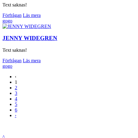
Text saknas!
Förfrågan
Läs mera
gogo
JENNY WIDEGREN
Text saknas!
Förfrågan
Läs mera
gogo
‹
1
2
3
4
5
6
›
^