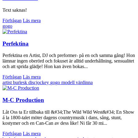
Text saknas!
Förfrågan
Läs mera
gogo
Perfektina
Perfektina en Artist, DJ och preformer- på en och samma gång! Hon
lämnar ingen oberörd och fokuset är alltid underhållning, sensualitet
och att sprida glädje! Hon kan även bokas...
Förfrågan
Läs mera
artist
burlesk
discjockey
gogo
modell
värdinna
M-C Production
Låt Oss ta Er tillbaka till &#34;The Wild Wild West&#34; En Show
á la 1800-talet möter dagens countrymusik i dans, sång, stunt,
kostymer och en Can-Can av dess like! Ni får 30 mi...
Förfrågan
Läs mera