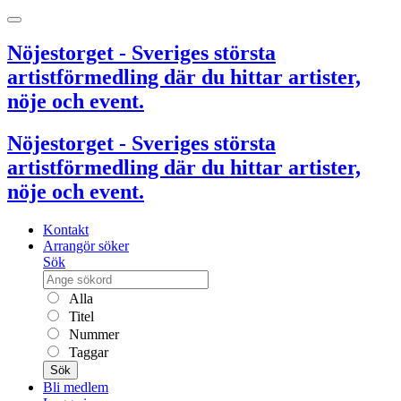
Nöjestorget - Sveriges största
artistförmedling där du hittar artister,
nöje och event.
Nöjestorget - Sveriges största
artistförmedling där du hittar artister,
nöje och event.
Kontakt
Arrangör söker
Sök
Alla
Titel
Nummer
Taggar
Sök
Bli medlem