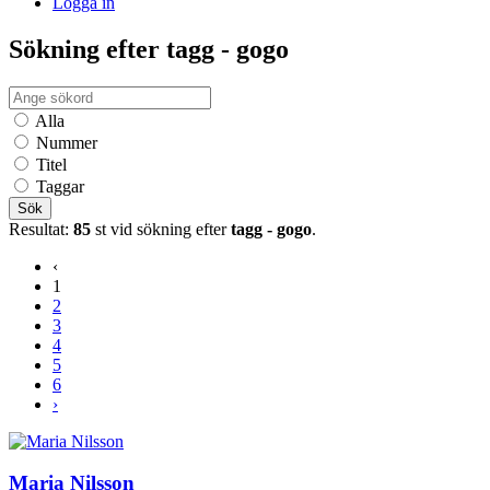
Logga in
Sökning efter tagg - gogo
Alla
Nummer
Titel
Taggar
Sök
Resultat:
85
st vid sökning efter
tagg - gogo
.
‹
1
2
3
4
5
6
›
Maria Nilsson