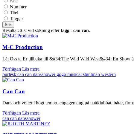
Alla
Nummer
Titel
Taggar
Sök
Resultat:
3
st vid sökning efter
tagg - can can
.
M-C Production
Låt Oss ta Er tillbaka till &#34;The Wild Wild West&#34; En Show á l
Förfrågan
Läs mera
burlesk
can can
dansshower
gogo
musical
stuntman
western
Can Can
Dans och volter i högt tempo, engagemang på nattklubbat, båtar, firma
Förfrågan
Läs mera
can can
dansshower