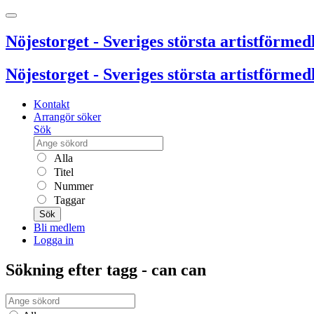
Nöjestorget - Sveriges största artistförmedl
Nöjestorget - Sveriges största artistförmedl
Kontakt
Arrangör söker
Sök
Alla
Titel
Nummer
Taggar
Sök
Bli medlem
Logga in
Sökning efter tagg - can can