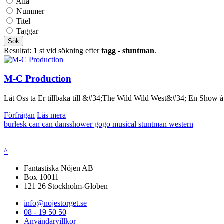
Alla
Nummer
Titel
Taggar
Sök
Resultat:
1
st vid sökning efter
tagg - stuntman
.
M-C Production
Låt Oss ta Er tillbaka till &#34;The Wild Wild West&#34; En Show á l
Förfrågan
Läs mera
burlesk
can can
dansshower
gogo
musical
stuntman
western
^
Fantastiska Nöjen AB
Box 10011
121 26 Stockholm-Globen
info@nojestorget.se
08 - 19 50 50
Användarvillkor