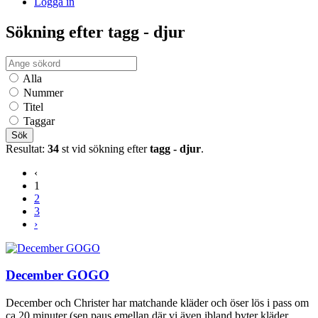
Logga in
Sökning efter tagg - djur
Alla
Nummer
Titel
Taggar
Sök
Resultat:
34
st vid sökning efter
tagg - djur
.
‹
1
2
3
›
December GOGO
December och Christer har matchande kläder och öser lös i pass om
ca 20 minuter (sen paus emellan där vi även ibland byter kläder