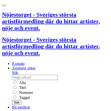
Nöjestorget - Sveriges största
artistförmedling där du hittar artister,
nöje och event.
Nöjestorget - Sveriges största
artistförmedling där du hittar artister,
nöje och event.
Kontakt
Arrangör söker
Sök
Alla
Titel
Nummer
Taggar
Sök
Bli medlem