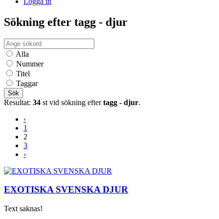
Logga in
Sökning efter tagg - djur
Alla
Nummer
Titel
Taggar
Sök
Resultat:
34
st vid sökning efter
tagg - djur
.
‹
1
2
3
›
EXOTISKA SVENSKA DJUR
Text saknas!