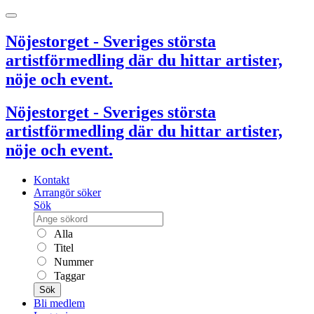
Nöjestorget - Sveriges största
artistförmedling där du hittar artister,
nöje och event.
Nöjestorget - Sveriges största
artistförmedling där du hittar artister,
nöje och event.
Kontakt
Arrangör söker
Sök
Alla
Titel
Nummer
Taggar
Sök
Bli medlem