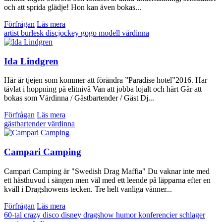
och att sprida glädje! Hon kan även bokas...
Förfrågan
Läs mera
artist
burlesk
discjockey
gogo
modell
värdinna
Ida Lindgren
Här är tjejen som kommer att förändra ”Paradise hotel”2016. Har
tävlat i hoppning på elitnivå Van att jobba lojalt och hårt Går att
bokas som Värdinna / Gästbartender / Gäst Dj...
Förfrågan
Läs mera
gästbartender
värdinna
Campari Camping
Campari Camping är "Swedish Drag Maffia" Du vaknar inte med
ett hästhuvud i sängen men väl med ett leende på läpparna efter en
kväll i Dragshowens tecken. Tre helt vanliga vänner...
Förfrågan
Läs mera
60-tal
crazy
disco
disney
dragshow
humor
konferencier
schlager