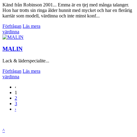
Känd från Robinson 2001... Emma är en tjej med många talanger.
Hon har trotts sin ringa ålder hunnit med mycket och har en flerårig
karriär som modell, värdinna och inte minst konf...
Förfrågan
Läs mera
värdinna
MALIN
Lack & läderspecialite...
Förfrågan
Läs mera
värdinna
‹
1
2
3
›
^