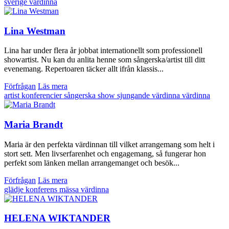
sverige
värdinna
Lina Westman
Lina har under flera år jobbat internationellt som professionell
showartist. Nu kan du anlita henne som sångerska/artist till ditt
evenemang. Repertoaren täcker allt ifrån klassis...
Förfrågan
Läs mera
artist
konferencier
sångerska
show
sjungande värdinna
värdinna
Maria Brandt
Maria är den perfekta värdinnan till vilket arrangemang som helt i
stort sett. Men livserfarenhet och engagemang, så fungerar hon
perfekt som länken mellan arrangemanget och besök...
Förfrågan
Läs mera
glädje
konferens
mässa
värdinna
HELENA WIKTANDER