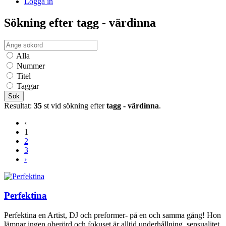
Logga in
Sökning efter tagg - värdinna
Alla
Nummer
Titel
Taggar
Sök
Resultat:
35
st vid sökning efter
tagg - värdinna
.
‹
1
2
3
›
Perfektina
Perfektina en Artist, DJ och preformer- på en och samma gång! Hon
lämnar ingen oberörd och fokuset är alltid underhållning, sensualitet