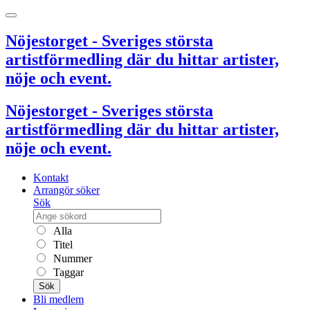
Nöjestorget - Sveriges största
artistförmedling där du hittar artister,
nöje och event.
Nöjestorget - Sveriges största
artistförmedling där du hittar artister,
nöje och event.
Kontakt
Arrangör söker
Sök
Alla
Titel
Nummer
Taggar
Sök
Bli medlem