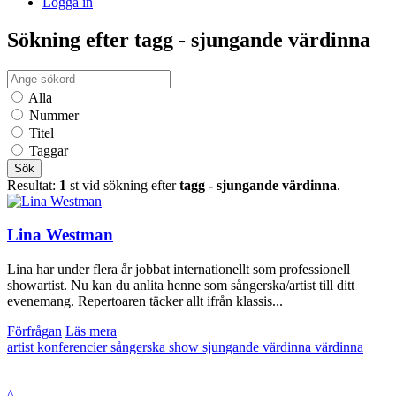
Logga in
Sökning efter tagg - sjungande värdinna
Alla
Nummer
Titel
Taggar
Sök
Resultat:
1
st vid sökning efter
tagg - sjungande värdinna
.
Lina Westman
Lina har under flera år jobbat internationellt som professionell
showartist. Nu kan du anlita henne som sångerska/artist till ditt
evenemang. Repertoaren täcker allt ifrån klassis...
Förfrågan
Läs mera
artist
konferencier
sångerska
show
sjungande värdinna
värdinna
^