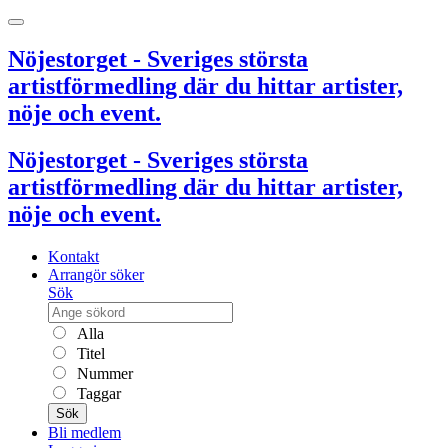
Nöjestorget - Sveriges största
artistförmedling där du hittar artister,
nöje och event.
Nöjestorget - Sveriges största
artistförmedling där du hittar artister,
nöje och event.
Kontakt
Arrangör söker
Sök
Alla
Titel
Nummer
Taggar
Sök
Bli medlem