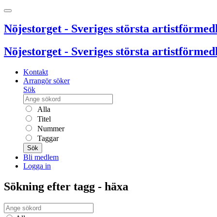
Nöjestorget - Sveriges största artistförmedl
Nöjestorget - Sveriges största artistförmedl
Kontakt
Arrangör söker
Sök
Alla
Titel
Nummer
Taggar
Sök
Bli medlem
Logga in
Sökning efter tagg - häxa