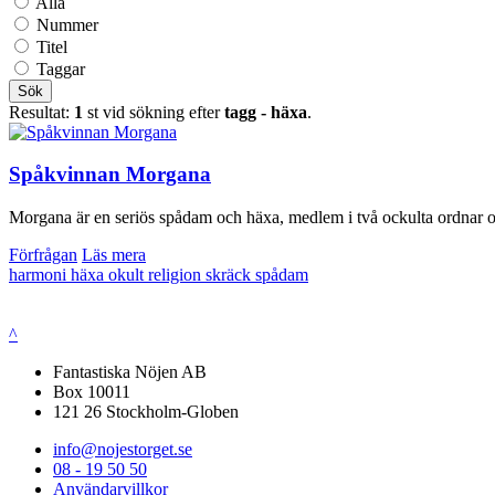
Alla
Nummer
Titel
Taggar
Sök
Resultat:
1
st vid sökning efter
tagg - häxa
.
Spåkvinnan Morgana
Morgana är en seriös spådam och häxa, medlem i två ockulta ordnar och
Förfrågan
Läs mera
harmoni
häxa
okult
religion
skräck
spådam
^
Fantastiska Nöjen AB
Box 10011
121 26 Stockholm-Globen
info@nojestorget.se
08 - 19 50 50
Användarvillkor