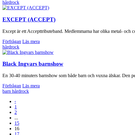
hårdrock
EXCEPT (ACCEPT)
Except är ett Accepttributeband. Medlemmarna har olika metal- och co
Förfrågan
Läs mera
hårdrock
Black Ingvars barnshow
En 30-40 minuters barnshow som både barn och vuxna älskar. Den perfekt
Förfrågan
Läs mera
barn
hårdrock
‹
1
2
...
15
16
17