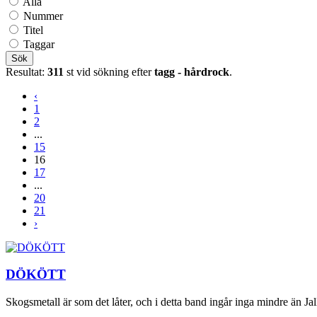
Alla
Nummer
Titel
Taggar
Sök
Resultat:
311
st vid sökning efter
tagg - hårdrock
.
‹
1
2
...
15
16
17
...
20
21
›
DÖKÖTT
Skogsmetall är som det låter, och i detta band ingår inga mindre än 