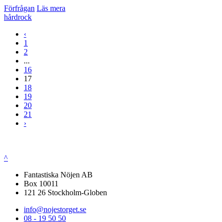
Förfrågan
Läs mera
hårdrock
‹
1
2
...
16
17
18
19
20
21
›
^
Fantastiska Nöjen AB
Box 10011
121 26 Stockholm-Globen
info@nojestorget.se
08 - 19 50 50