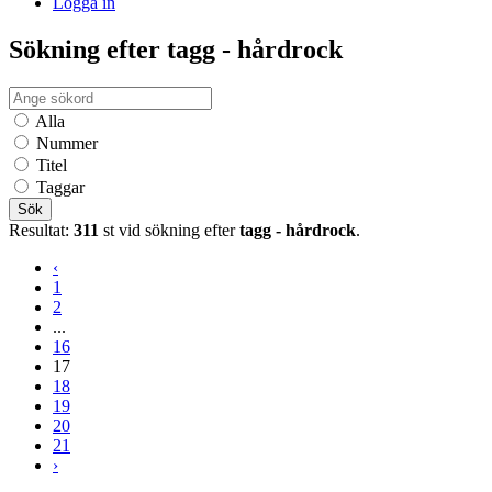
Logga in
Sökning efter tagg - hårdrock
Alla
Nummer
Titel
Taggar
Sök
Resultat:
311
st vid sökning efter
tagg - hårdrock
.
‹
1
2
...
16
17
18
19
20
21
›