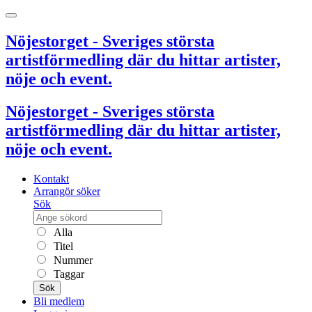
Nöjestorget - Sveriges största
artistförmedling där du hittar artister,
nöje och event.
Nöjestorget - Sveriges största
artistförmedling där du hittar artister,
nöje och event.
Kontakt
Arrangör söker
Sök
Alla
Titel
Nummer
Taggar
Sök
Bli medlem