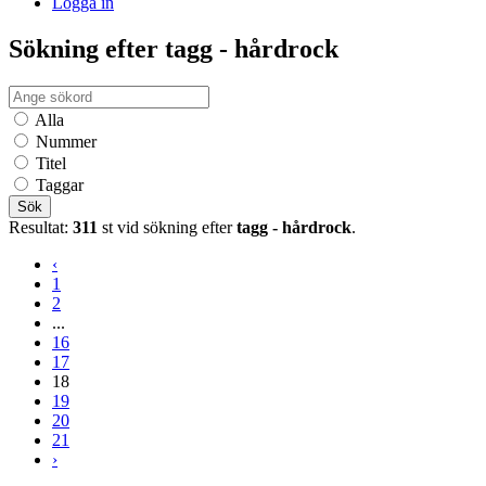
Logga in
Sökning efter tagg - hårdrock
Alla
Nummer
Titel
Taggar
Sök
Resultat:
311
st vid sökning efter
tagg - hårdrock
.
‹
1
2
...
16
17
18
19
20
21
›