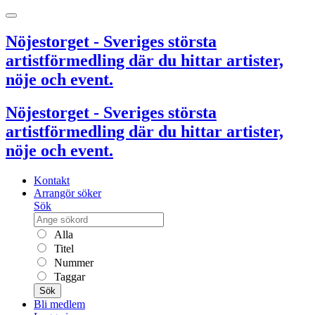
Nöjestorget - Sveriges största
artistförmedling där du hittar artister,
nöje och event.
Nöjestorget - Sveriges största
artistförmedling där du hittar artister,
nöje och event.
Kontakt
Arrangör söker
Sök
Alla
Titel
Nummer
Taggar
Sök
Bli medlem