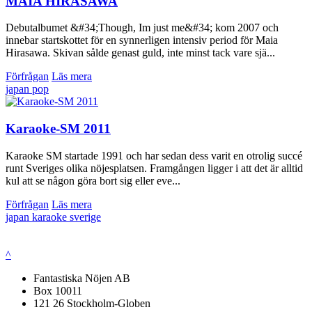
MAIA HIRASAWA
Debutalbumet &#34;Though, Im just me&#34; kom 2007 och
innebar startskottet för en synnerligen intensiv period för Maia
Hirasawa. Skivan sålde genast guld, inte minst tack vare sjä...
Förfrågan
Läs mera
japan
pop
Karaoke-SM 2011
Karaoke SM startade 1991 och har sedan dess varit en otrolig succé
runt Sveriges olika nöjesplatsen. Framgången ligger i att det är alltid
kul att se någon göra bort sig eller eve...
Förfrågan
Läs mera
japan
karaoke
sverige
^
Fantastiska Nöjen AB
Box 10011
121 26 Stockholm-Globen