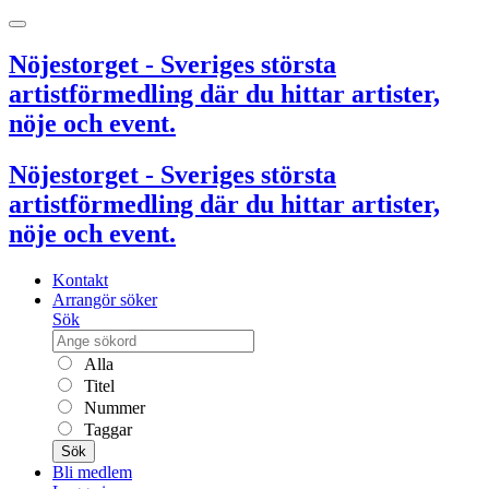
Nöjestorget - Sveriges största
artistförmedling där du hittar artister,
nöje och event.
Nöjestorget - Sveriges största
artistförmedling där du hittar artister,
nöje och event.
Kontakt
Arrangör söker
Sök
Alla
Titel
Nummer
Taggar
Sök
Bli medlem