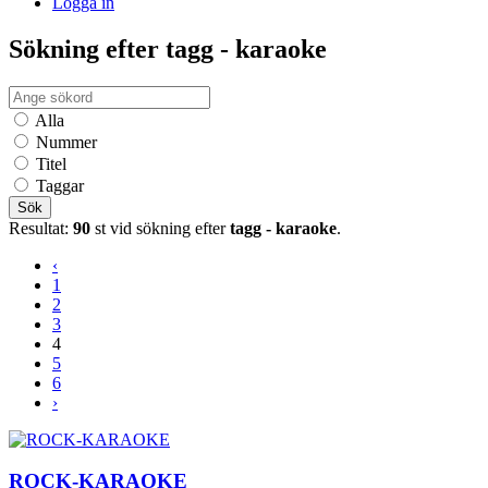
Logga in
Sökning efter tagg - karaoke
Alla
Nummer
Titel
Taggar
Sök
Resultat:
90
st vid sökning efter
tagg - karaoke
.
‹
1
2
3
4
5
6
›
ROCK-KARAOKE