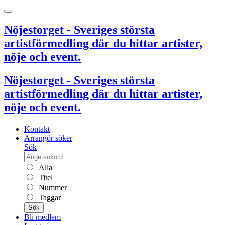
Nöjestorget - Sveriges största
artistförmedling där du hittar artister,
nöje och event.
Nöjestorget - Sveriges största
artistförmedling där du hittar artister,
nöje och event.
Kontakt
Arrangör söker
Sök
Alla
Titel
Nummer
Taggar
Sök
Bli medlem