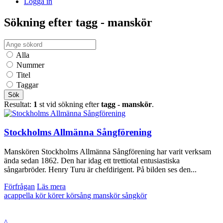
Logga in
Sökning efter tagg - manskör
Alla
Nummer
Titel
Taggar
Sök
Resultat:
1
st vid sökning efter
tagg - manskör
.
Stockholms Allmänna Sångförening
Manskören Stockholms Allmänna Sångförening har varit verksam
ända sedan 1862. Den har idag ett trettiotal entusiastiska
sångarbröder. Henry Turu är chefdirigent. På bilden ses den...
Förfrågan
Läs mera
acappella
kör
körer
körsång
manskör
sångkör
^