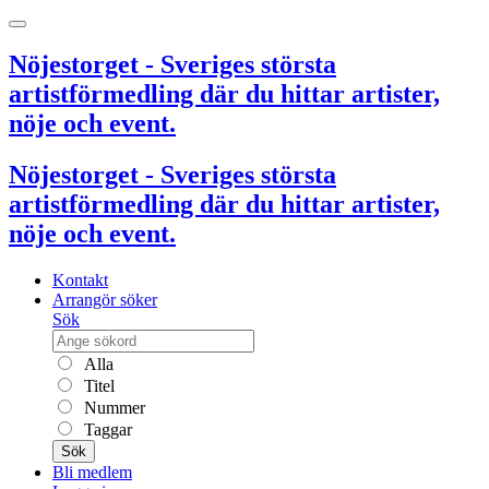
Nöjestorget - Sveriges största
artistförmedling där du hittar artister,
nöje och event.
Nöjestorget - Sveriges största
artistförmedling där du hittar artister,
nöje och event.
Kontakt
Arrangör söker
Sök
Alla
Titel
Nummer
Taggar
Sök
Bli medlem