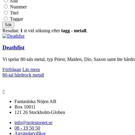
Alla
Nummer
Titel
Taggar
Sök
Resultat:
1
st vid sökning efter
tagg - metall
.
Deathfist
Vi spelar 80-tals metal, typ Priest, Maiden, Dio, Saxon samt lite hårdro
Förfrågan
Läs mera
80-tal
hårdrock
metall
^
Fantastiska Nöjen AB
Box 10011
121 26 Stockholm-Globen
info@nojestorget.se
08 - 19 50 50
Användarvillkor