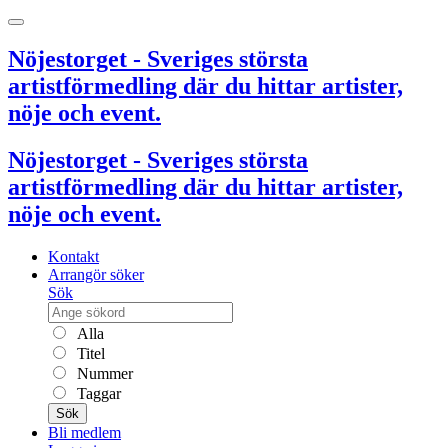
Nöjestorget - Sveriges största
artistförmedling där du hittar artister,
nöje och event.
Nöjestorget - Sveriges största
artistförmedling där du hittar artister,
nöje och event.
Kontakt
Arrangör söker
Sök
Alla
Titel
Nummer
Taggar
Sök
Bli medlem