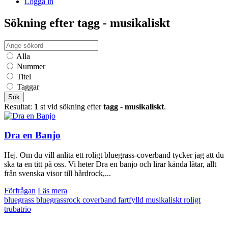
Logga in
Sökning efter tagg - musikaliskt
Alla
Nummer
Titel
Taggar
Sök
Resultat:
1
st vid sökning efter
tagg - musikaliskt
.
Dra en Banjo
Hej. Om du vill anlita ett roligt bluegrass-coverband tycker jag att du
ska ta en titt på oss. Vi heter Dra en banjo och lirar kända låtar, allt
från svenska visor till hårdrock,...
Förfrågan
Läs mera
bluegrass
bluegrassrock
coverband
fartfylld
musikaliskt
roligt
trubatrio