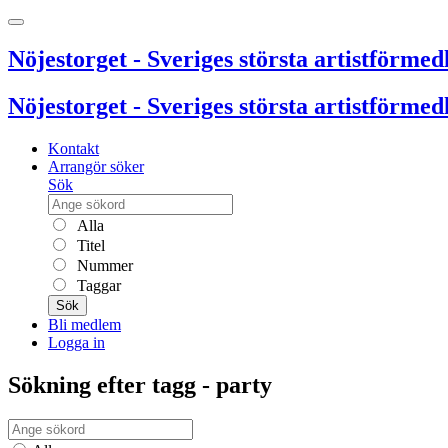
Nöjestorget - Sveriges största artistförmedl
Nöjestorget - Sveriges största artistförmedl
Kontakt
Arrangör söker
Sök
Alla
Titel
Nummer
Taggar
Sök
Bli medlem
Logga in
Sökning efter tagg - party