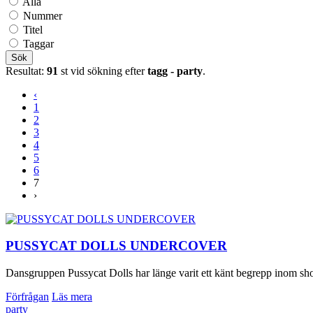
Alla
Nummer
Titel
Taggar
Sök
Resultat:
91
st vid sökning efter
tagg - party
.
‹
1
2
3
4
5
6
7
›
PUSSYCAT DOLLS UNDERCOVER
Dansgruppen Pussycat Dolls har länge varit ett känt begrepp inom sh
Förfrågan
Läs mera
party