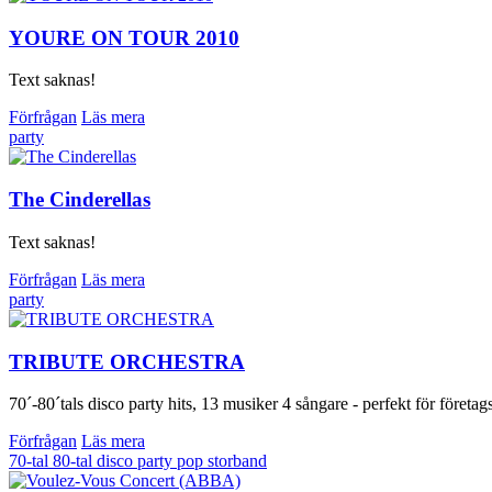
YOURE ON TOUR 2010
Text saknas!
Förfrågan
Läs mera
party
The Cinderellas
Text saknas!
Förfrågan
Läs mera
party
TRIBUTE ORCHESTRA
70´-80´tals disco party hits, 13 musiker 4 sångare - perfekt för företa
Förfrågan
Läs mera
70-tal
80-tal
disco
party
pop
storband