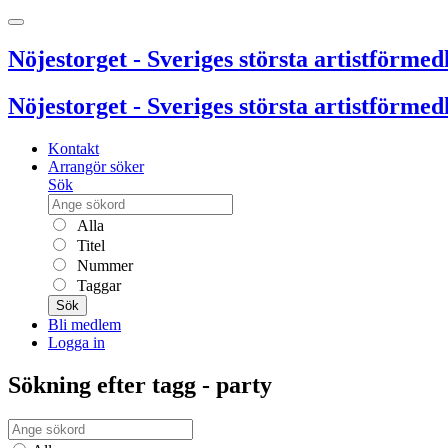
Nöjestorget - Sveriges största artistförmedl
Nöjestorget - Sveriges största artistförmedl
Kontakt
Arrangör söker
Sök
Alla
Titel
Nummer
Taggar
Sök
Bli medlem
Logga in
Sökning efter tagg - party