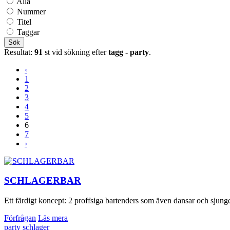
Alla
Nummer
Titel
Taggar
Sök
Resultat:
91
st vid sökning efter
tagg - party
.
‹
1
2
3
4
5
6
7
›
SCHLAGERBAR
Ett färdigt koncept: 2 proffsiga bartenders som även dansar och sjung
Förfrågan
Läs mera
party
schlager