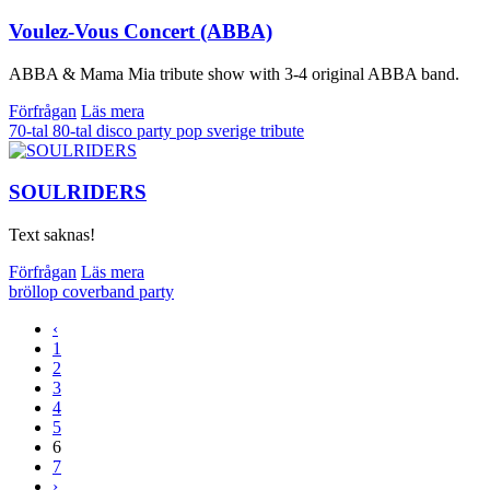
Voulez-Vous Concert (ABBA)
ABBA & Mama Mia tribute show with 3-4 original ABBA band.
Förfrågan
Läs mera
70-tal
80-tal
disco
party
pop
sverige
tribute
SOULRIDERS
Text saknas!
Förfrågan
Läs mera
bröllop
coverband
party
‹
1
2
3
4
5
6
7
›