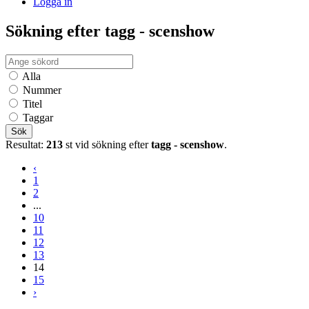
Logga in
Sökning efter tagg - scenshow
Alla
Nummer
Titel
Taggar
Sök
Resultat:
213
st vid sökning efter
tagg - scenshow
.
‹
1
2
...
10
11
12
13
14
15
›