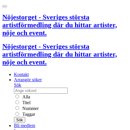
Nöjestorget - Sveriges största
artistförmedling där du hittar artister,
nöje och event.
Nöjestorget - Sveriges största
artistförmedling där du hittar artister,
nöje och event.
Kontakt
Arrangör söker
Sök
Alla
Titel
Nummer
Taggar
Sök
Bli medlem