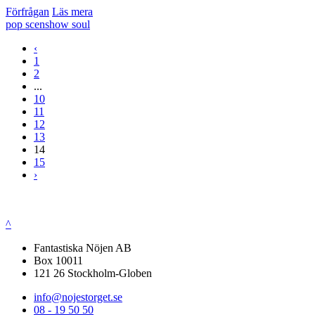
Förfrågan
Läs mera
pop
scenshow
soul
‹
1
2
...
10
11
12
13
14
15
›
^
Fantastiska Nöjen AB
Box 10011
121 26 Stockholm-Globen
info@nojestorget.se
08 - 19 50 50