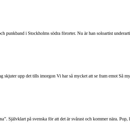
och punkband i Stockholms södra förorter. Nu är han soloartist underar
g skjuter upp det tills imorgon Vi har så mycket att se fram emot Så myc
na”. Självklart på svenska för att det är svårast och kommer nära. Pop, li