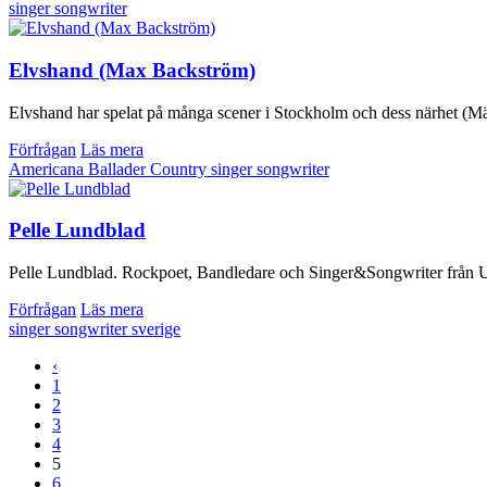
singer songwriter
Elvshand (Max Backström)
Elvshand har spelat på många scener i Stockholm och dess närhet (Mäla
Förfrågan
Läs mera
Americana
Ballader
Country
singer songwriter
Pelle Lundblad
Pelle Lundblad. Rockpoet, Bandledare och Singer&Songwriter från Upps
Förfrågan
Läs mera
singer songwriter
sverige
‹
1
2
3
4
5
6