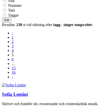
Alla
Nummer
Titel
Taggar
Sök
Resultat:
230
st vid sökning efter
tagg - singer songwriter
.
‹
1
2
3
4
5
6
...
15
16
›
Sofia Lentini
Skriver och framför söt, resonerande och existenskritisk musik.