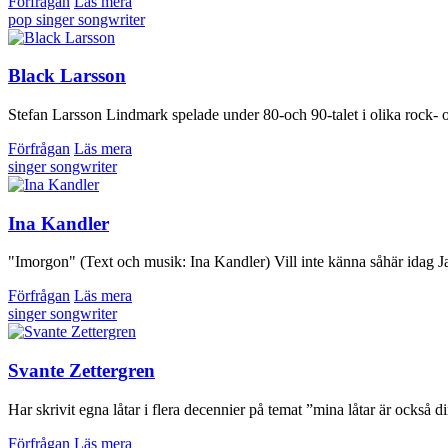
Förfrågan
Läs mera
pop
singer songwriter
Black Larsson
Stefan Larsson Lindmark spelade under 80-och 90-talet i olika rock- 
Förfrågan
Läs mera
singer songwriter
Ina Kandler
"Imorgon" (Text och musik: Ina Kandler) Vill inte känna såhär idag Ja
Förfrågan
Läs mera
singer songwriter
Svante Zettergren
Har skrivit egna låtar i flera decennier på temat ”mina låtar är också di
Förfrågan
Läs mera