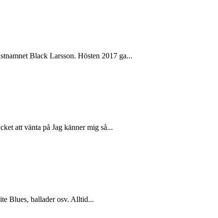
tistnamnet Black Larsson. Hösten 2017 ga...
ket att vänta på Jag känner mig så...
te Blues, ballader osv. Alltid...