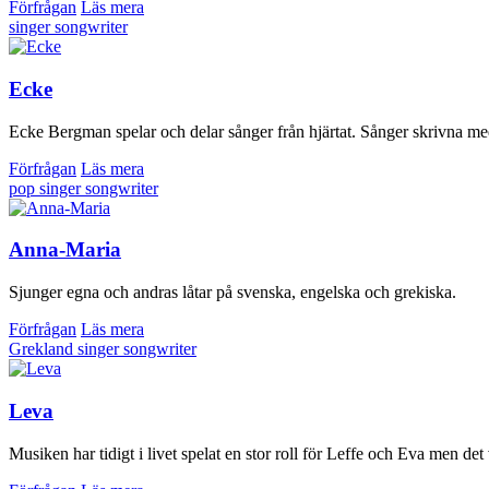
Förfrågan
Läs mera
singer songwriter
Ecke
Ecke Bergman spelar och delar sånger från hjärtat. Sånger skrivna med 
Förfrågan
Läs mera
pop
singer songwriter
Anna-Maria
Sjunger egna och andras låtar på svenska, engelska och grekiska.
Förfrågan
Läs mera
Grekland
singer songwriter
Leva
Musiken har tidigt i livet spelat en stor roll för Leffe och Eva men de