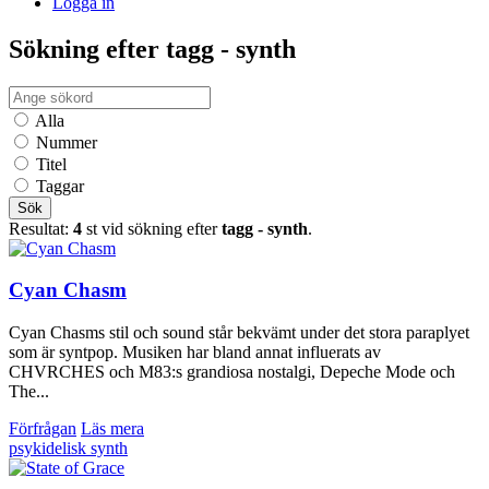
Logga in
Sökning efter tagg - synth
Alla
Nummer
Titel
Taggar
Sök
Resultat:
4
st vid sökning efter
tagg - synth
.
Cyan Chasm
Cyan Chasms stil och sound står bekvämt under det stora paraplyet
som är syntpop. Musiken har bland annat influerats av
CHVRCHES och M83:s grandiosa nostalgi, Depeche Mode och
The...
Förfrågan
Läs mera
psykidelisk
synth