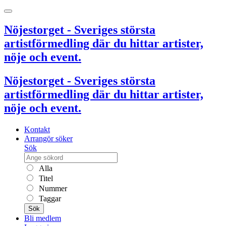
Nöjestorget - Sveriges största
artistförmedling där du hittar artister,
nöje och event.
Nöjestorget - Sveriges största
artistförmedling där du hittar artister,
nöje och event.
Kontakt
Arrangör söker
Sök
Alla
Titel
Nummer
Taggar
Sök
Bli medlem