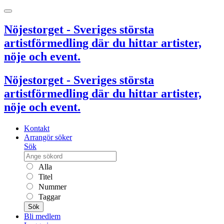
Nöjestorget - Sveriges största
artistförmedling där du hittar artister,
nöje och event.
Nöjestorget - Sveriges största
artistförmedling där du hittar artister,
nöje och event.
Kontakt
Arrangör söker
Sök
Alla
Titel
Nummer
Taggar
Sök
Bli medlem