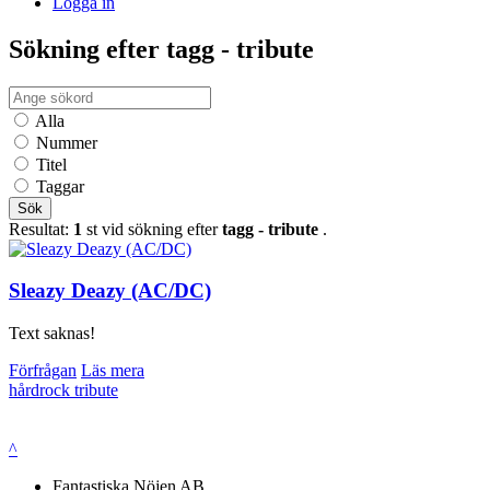
Logga in
Sökning efter tagg - tribute
Alla
Nummer
Titel
Taggar
Sök
Resultat:
1
st vid sökning efter
tagg - tribute
.
Sleazy Deazy (AC/DC)
Text saknas!
Förfrågan
Läs mera
hårdrock
tribute
^
Fantastiska Nöjen AB