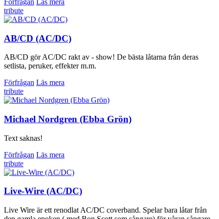
Förfrågan
Läs mera
tribute
AB/CD (AC/DC)
AB/CD gör AC/DC rakt av - show! De bästa låtarna från deras
setlista, peruker, effekter m.m.
Förfrågan
Läs mera
tribute
Michael Nordgren (Ebba Grön)
Text saknas!
Förfrågan
Läs mera
tribute
Live-Wire (AC/DC)
Live Wire är ett renodlat AC/DC coverband. Spelar bara låtar från
den gamla epoken ( med Bon Scott som sångare) för våran sångare