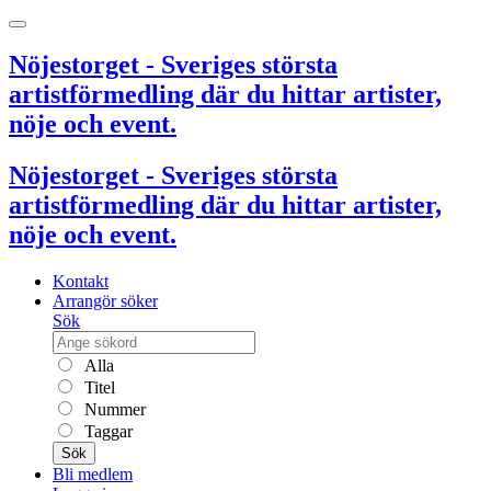
Nöjestorget - Sveriges största
artistförmedling där du hittar artister,
nöje och event.
Nöjestorget - Sveriges största
artistförmedling där du hittar artister,
nöje och event.
Kontakt
Arrangör söker
Sök
Alla
Titel
Nummer
Taggar
Sök
Bli medlem