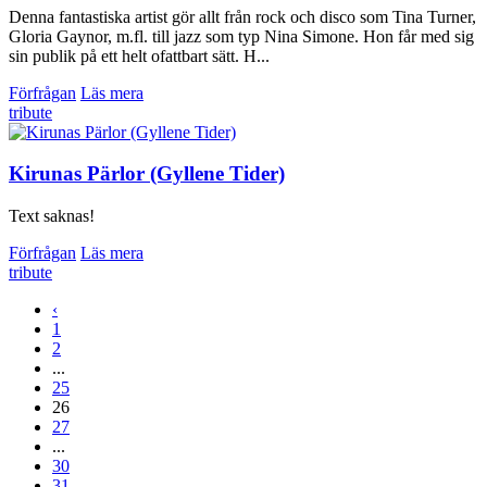
Denna fantastiska artist gör allt från rock och disco som Tina Turner,
Gloria Gaynor, m.fl. till jazz som typ Nina Simone. Hon får med sig
sin publik på ett helt ofattbart sätt. H...
Förfrågan
Läs mera
tribute
Kirunas Pärlor (Gyllene Tider)
Text saknas!
Förfrågan
Läs mera
tribute
‹
1
2
...
25
26
27
...
30
31