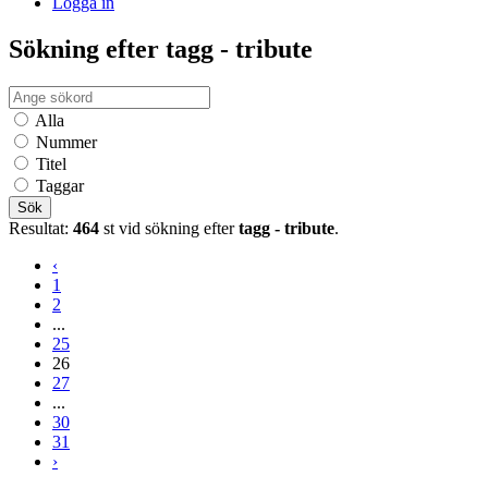
Logga in
Sökning efter tagg - tribute
Alla
Nummer
Titel
Taggar
Sök
Resultat:
464
st vid sökning efter
tagg - tribute
.
‹
1
2
...
25
26
27
...
30
31
›