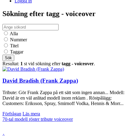
Logga in
Sökning efter tagg - voiceover
Alla
Nummer
Titel
Taggar
Sök
Resultat:
1
st vid sökning efter
tagg - voiceover
.
David Bradish (Frank Zappa)
Tribute: Gör Frank Zappa på ett sätt som ingen annan... Modell:
David är en väl anlitad modell inom reklam . Röstpålägg:
Customers: Eriksson, Spray, Smirnoff Vodka, Hennis & Morr...
Förfrågan
Läs mera
70-tal
modell
röster
tribute
voiceover
^