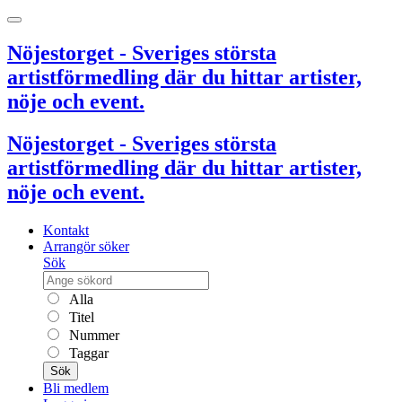
Nöjestorget - Sveriges största
artistförmedling där du hittar artister,
nöje och event.
Nöjestorget - Sveriges största
artistförmedling där du hittar artister,
nöje och event.
Kontakt
Arrangör söker
Sök
Alla
Titel
Nummer
Taggar
Sök
Bli medlem