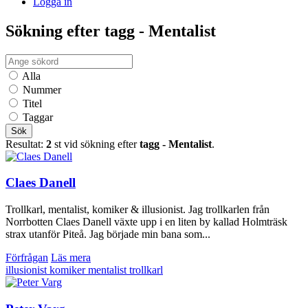
Logga in
Sökning efter tagg - Mentalist
Alla
Nummer
Titel
Taggar
Sök
Resultat:
2
st vid sökning efter
tagg - Mentalist
.
Claes Danell
Trollkarl, mentalist, komiker & illusionist. Jag trollkarlen från
Norrbotten Claes Danell växte upp i en liten by kallad Holmträsk
strax utanför Piteå. Jag började min bana som...
Förfrågan
Läs mera
illusionist
komiker
mentalist
trollkarl