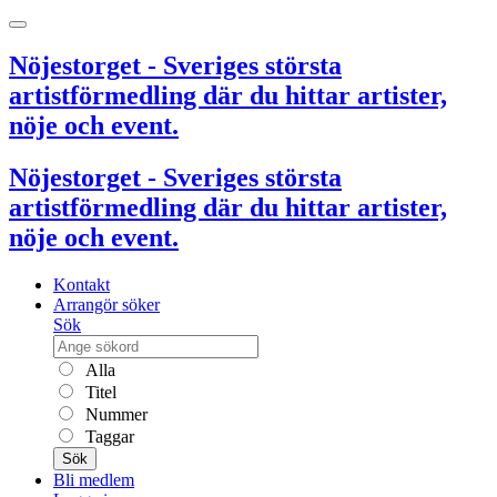
Nöjestorget - Sveriges största
artistförmedling där du hittar artister,
nöje och event.
Nöjestorget - Sveriges största
artistförmedling där du hittar artister,
nöje och event.
Kontakt
Arrangör söker
Sök
Alla
Titel
Nummer
Taggar
Sök
Bli medlem