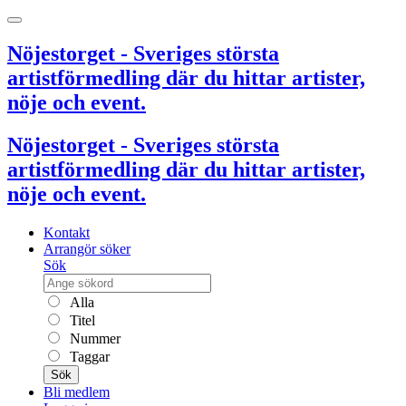
Nöjestorget - Sveriges största
artistförmedling där du hittar artister,
nöje och event.
Nöjestorget - Sveriges största
artistförmedling där du hittar artister,
nöje och event.
Kontakt
Arrangör söker
Sök
Alla
Titel
Nummer
Taggar
Sök
Bli medlem