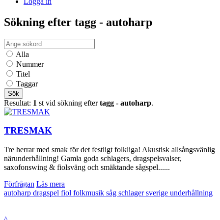
Logga in
Sökning efter tagg - autoharp
Alla
Nummer
Titel
Taggar
Sök
Resultat:
1
st vid sökning efter
tagg - autoharp
.
TRESMAK
Tre herrar med smak för det festligt folkliga! Akustisk allsångsvänlig
närunderhållning! Gamla goda schlagers, dragspelsvalser,
saxofonswing & fiolsväng och smäktande sågspel......
Förfrågan
Läs mera
autoharp
dragspel
fiol
folkmusik
såg
schlager
sverige
underhållning
^