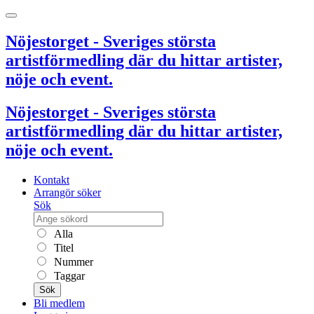
Nöjestorget - Sveriges största
artistförmedling där du hittar artister,
nöje och event.
Nöjestorget - Sveriges största
artistförmedling där du hittar artister,
nöje och event.
Kontakt
Arrangör söker
Sök
Alla
Titel
Nummer
Taggar
Sök
Bli medlem