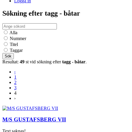
Logga in
Sökning efter tagg - båtar
Alla
Nummer
Titel
Taggar
Sök
Resultat:
49
st vid sökning efter
tagg - båtar
.
‹
1
2
3
4
›
M/S GUSTAFSBERG VII
Text saknas!