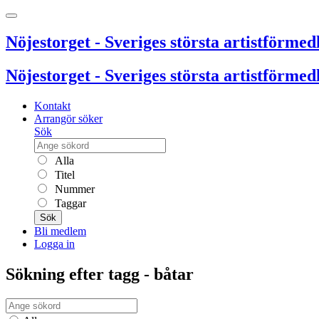
Nöjestorget - Sveriges största artistförmedl
Nöjestorget - Sveriges största artistförmedl
Kontakt
Arrangör söker
Sök
Alla
Titel
Nummer
Taggar
Sök
Bli medlem
Logga in
Sökning efter tagg - båtar