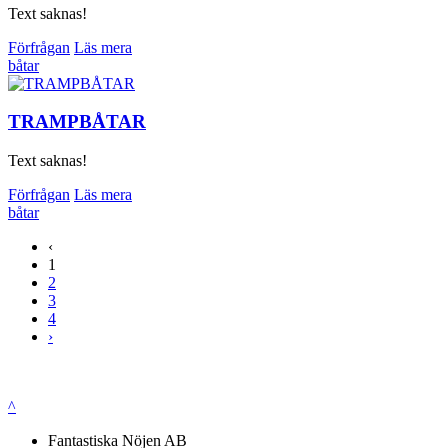
Text saknas!
Förfrågan
Läs mera
båtar
TRAMPBÅTAR
Text saknas!
Förfrågan
Läs mera
båtar
‹
1
2
3
4
›
^
Fantastiska Nöjen AB