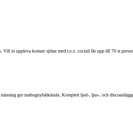
ll ni uppleva kortare sjötur med t.e.x. coctail får upp till 70 st person
 mässing ger mahognybåtkänsla. Komplett ljud-, ljus-, och discoanläggnin