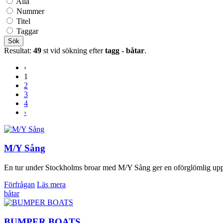
Alla
Nummer
Titel
Taggar
Sök
Resultat:
49
st vid sökning efter
tagg - båtar
.
‹
1
2
3
4
›
M/Y Sång
En tur under Stockholms broar med M/Y Sång ger en oförglömlig upplev
Förfrågan
Läs mera
båtar
BUMPER BOATS