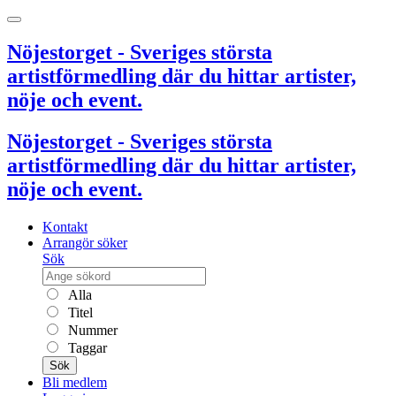
Nöjestorget - Sveriges största
artistförmedling där du hittar artister,
nöje och event.
Nöjestorget - Sveriges största
artistförmedling där du hittar artister,
nöje och event.
Kontakt
Arrangör söker
Sök
Alla
Titel
Nummer
Taggar
Sök
Bli medlem