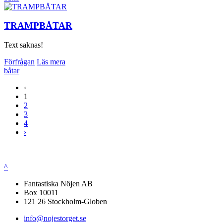
TRAMPBÅTAR
Text saknas!
Förfrågan
Läs mera
båtar
‹
1
2
3
4
›
^
Fantastiska Nöjen AB
Box 10011
121 26 Stockholm-Globen
info@nojestorget.se