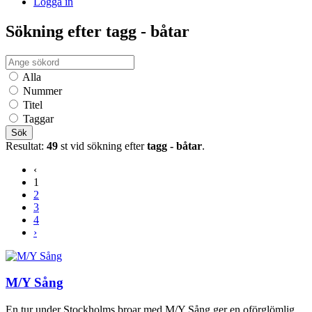
Logga in
Sökning efter tagg - båtar
Alla
Nummer
Titel
Taggar
Sök
Resultat:
49
st vid sökning efter
tagg - båtar
.
‹
1
2
3
4
›
M/Y Sång
En tur under Stockholms broar med M/Y Sång ger en oförglömlig