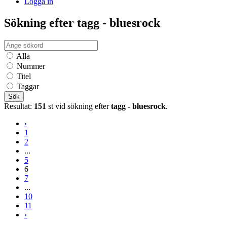
Logga in
Sökning efter tagg - bluesrock
Alla
Nummer
Titel
Taggar
Sök
Resultat:
151
st vid sökning efter
tagg - bluesrock
.
‹
1
2
...
5
6
7
...
10
11
›