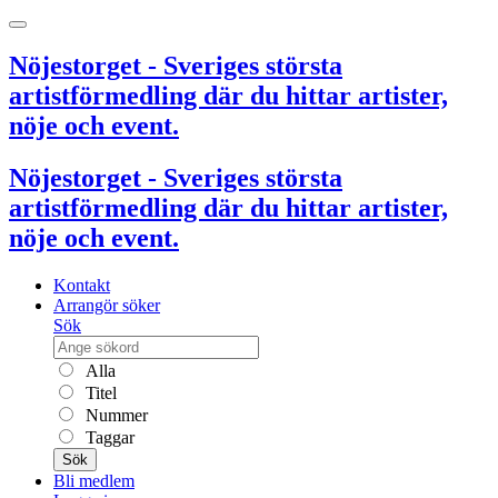
Nöjestorget - Sveriges största
artistförmedling där du hittar artister,
nöje och event.
Nöjestorget - Sveriges största
artistförmedling där du hittar artister,
nöje och event.
Kontakt
Arrangör söker
Sök
Alla
Titel
Nummer
Taggar
Sök
Bli medlem