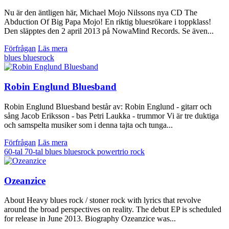
Nu är den äntligen här, Michael Mojo Nilssons nya CD The
Abduction Of Big Papa Mojo! En riktig bluesrökare i toppklass!
Den släpptes den 2 april 2013 på NowaMind Records. Se även...
Förfrågan
Läs mera
blues
bluesrock
Robin Englund Bluesband
Robin Englund Bluesband består av: Robin Englund - gitarr och
sång Jacob Eriksson - bas Petri Laukka - trummor Vi är tre duktiga
och samspelta musiker som i denna tajta och tunga...
Förfrågan
Läs mera
60-tal
70-tal
blues
bluesrock
powertrio
rock
Ozeanzice
About Heavy blues rock / stoner rock with lyrics that revolve
around the broad perspectives on reality. The debut EP is scheduled
for release in June 2013. Biography Ozeanzice was...