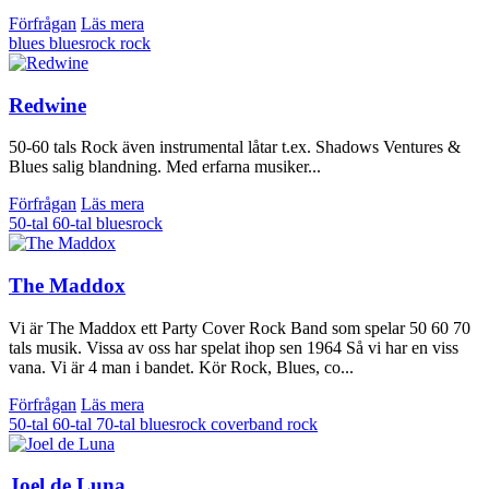
Förfrågan
Läs mera
blues
bluesrock
rock
Redwine
50-60 tals Rock även instrumental låtar t.ex. Shadows Ventures &
Blues salig blandning. Med erfarna musiker...
Förfrågan
Läs mera
50-tal
60-tal
bluesrock
The Maddox
Vi är The Maddox ett Party Cover Rock Band som spelar 50 60 70
tals musik. Vissa av oss har spelat ihop sen 1964 Så vi har en viss
vana. Vi är 4 man i bandet. Kör Rock, Blues, co...
Förfrågan
Läs mera
50-tal
60-tal
70-tal
bluesrock
coverband
rock
Joel de Luna