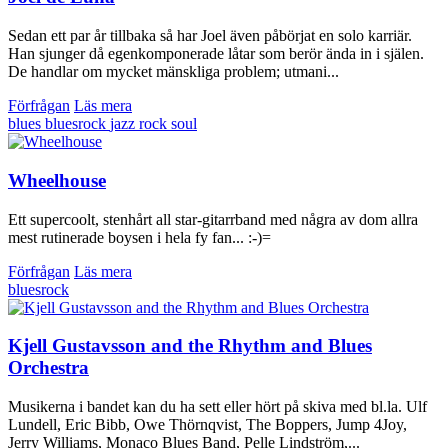
Sedan ett par år tillbaka så har Joel även påbörjat en solo karriär.
Han sjunger då egenkomponerade låtar som berör ända in i själen.
De handlar om mycket mänskliga problem; utmani...
Förfrågan
Läs mera
blues
bluesrock
jazz
rock
soul
Wheelhouse
Ett supercoolt, stenhårt all star-gitarrband med några av dom allra
mest rutinerade boysen i hela fy fan... :-)=
Förfrågan
Läs mera
bluesrock
Kjell Gustavsson and the Rhythm and Blues
Orchestra
Musikerna i bandet kan du ha sett eller hört på skiva med bl.la. Ulf
Lundell, Eric Bibb, Owe Thörnqvist, The Boppers, Jump 4Joy,
Jerry Williams, Monaco Blues Band, Pelle Lindström,...