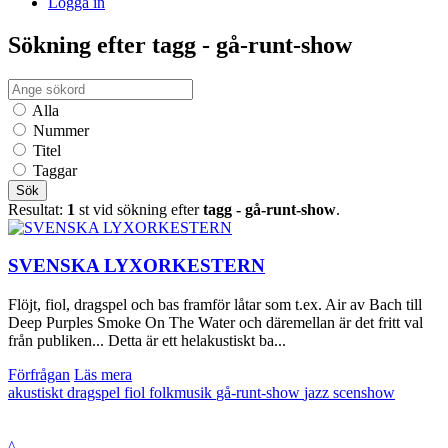
Logga in
Sökning efter tagg - gå-runt-show
Alla
Nummer
Titel
Taggar
Sök
Resultat:
1
st vid sökning efter
tagg - gå-runt-show
.
SVENSKA LYXORKESTERN
Flöjt, fiol, dragspel och bas framför låtar som t.ex. Air av Bach till
Deep Purples Smoke On The Water och däremellan är det fritt val
från publiken... Detta är ett helakustiskt ba...
Förfrågan
Läs mera
akustiskt
dragspel
fiol
folkmusik
gå-runt-show
jazz
scenshow
^