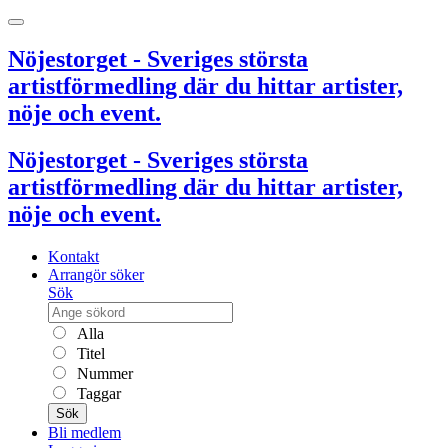
Nöjestorget - Sveriges största
artistförmedling där du hittar artister,
nöje och event.
Nöjestorget - Sveriges största
artistförmedling där du hittar artister,
nöje och event.
Kontakt
Arrangör söker
Sök
Alla
Titel
Nummer
Taggar
Sök
Bli medlem