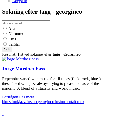
Logga in
Sökning efter tagg - georgineo
Alla
Nummer
Titel
Taggar
Sök
Resultat:
1
st vid sökning efter
tagg - georgineo
.
Jorge Martínez bass
Repertoire varied with music for all tastes (funk, rock, blues) all
these fused with jazz always trying to please the taste of the
majority. A blend of virtuosity and world music.
Förfrågan
Läs mera
blues
funkjazz
fusion
georgineo
instrumentalt
rock
^