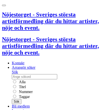
Nöjestorget - Sveriges största
artistförmedling där du hittar artister,
nöje och event.
Nöjestorget - Sveriges största
artistförmedling där du hittar artister,
nöje och event.
Kontakt
Arrangör söker
Sök
Alla
Titel
Nummer
Taggar
Sök
Bli medlem