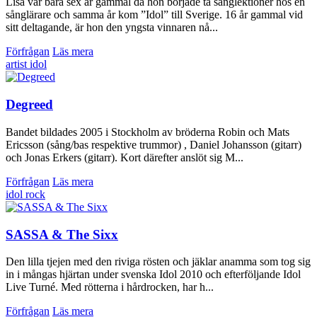
Lisa var bara sex år gammal då hon började ta sånglektioner hos en
sånglärare och samma år kom ”Idol” till Sverige. 16 år gammal vid
sitt deltagande, är hon den yngsta vinnaren nå...
Förfrågan
Läs mera
artist
idol
Degreed
Bandet bildades 2005 i Stockholm av bröderna Robin och Mats
Ericsson (sång/bas respektive trummor) , Daniel Johansson (gitarr)
och Jonas Erkers (gitarr). Kort därefter anslöt sig M...
Förfrågan
Läs mera
idol
rock
SASSA & The Sixx
Den lilla tjejen med den riviga rösten och jäklar anamma som tog sig
in i mångas hjärtan under svenska Idol 2010 och efterföljande Idol
Live Turné. Med rötterna i hårdrocken, har h...
Förfrågan
Läs mera