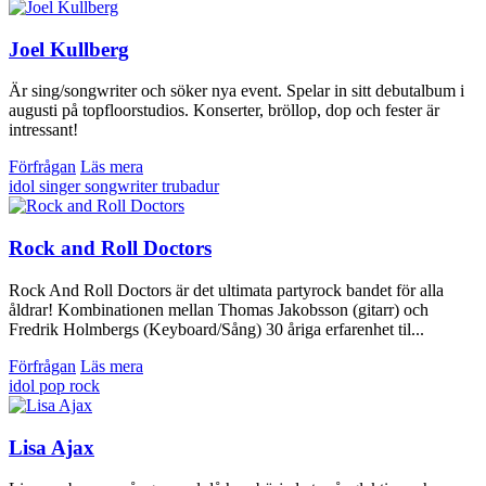
Joel Kullberg
Är sing/songwriter och söker nya event. Spelar in sitt debutalbum i
augusti på topfloorstudios. Konserter, bröllop, dop och fester är
intressant!
Förfrågan
Läs mera
idol
singer songwriter
trubadur
Rock and Roll Doctors
Rock And Roll Doctors är det ultimata partyrock bandet för alla
åldrar! Kombinationen mellan Thomas Jakobsson (gitarr) och
Fredrik Holmbergs (Keyboard/Sång) 30 åriga erfarenhet til...
Förfrågan
Läs mera
idol
pop
rock
Lisa Ajax