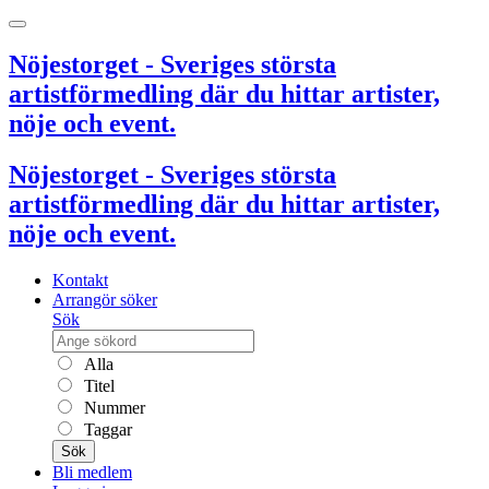
Nöjestorget - Sveriges största
artistförmedling där du hittar artister,
nöje och event.
Nöjestorget - Sveriges största
artistförmedling där du hittar artister,
nöje och event.
Kontakt
Arrangör söker
Sök
Alla
Titel
Nummer
Taggar
Sök
Bli medlem