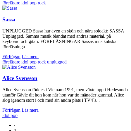
föreläsare
idol
pop
rock
Sassa
UNPLUGGED Sassa har även en skön och nära soloakt: SASSA
Unplugged. Samma musik blandat med andras material, på
keyboard och gitarr. FÖRELÄSNINGAR Sassas musikaliska
föreläsninga...
Förfrågan
Läs mera
föreläsare
idol
pop
rock
unplugged
Alice Svensson
Alice Svensson föddes i Vietnam 1991, men växte upp i Hedesunda
utanför Gävle dit hon kom när hon var tio månader gammal. Alice
slog igenom stort i och med sin andra plats i TV4´s...
Förfrågan
Läs mera
idol
pop
‹
1