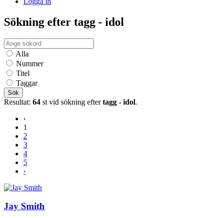
Logga in
Sökning efter tagg - idol
Alla
Nummer
Titel
Taggar
Sök
Resultat:
64
st vid sökning efter
tagg - idol
.
‹
1
2
3
4
5
›
Jay Smith