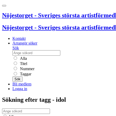
Nöjestorget - Sveriges största artistförmedl
Nöjestorget - Sveriges största artistförmedl
Kontakt
Arrangör söker
Sök
Alla
Titel
Nummer
Taggar
Sök
Bli medlem
Logga in
Sökning efter tagg - idol