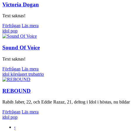
Victoria Dogan
Text saknas!
Förfrågan
Läs mera
idol
pop
Sound Of Voice
Text saknas!
Förfrågan
Läs mera
idol
körslaget
trubatrio
REBOUND
Rabih Jaber, 22, och Eddie Razaz, 21, deltog i Idol i höstas, nu bi
Förfrågan
Läs mera
idol
pop
‹