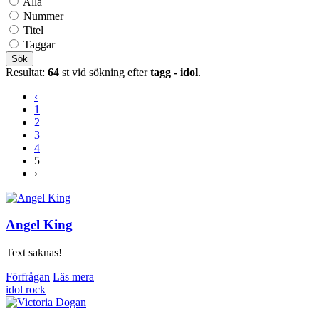
Alla
Nummer
Titel
Taggar
Sök
Resultat:
64
st vid sökning efter
tagg - idol
.
‹
1
2
3
4
5
›
Angel King
Text saknas!
Förfrågan
Läs mera
idol
rock