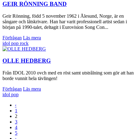
GEIR RÖNNING BAND
Geir Rönning, född 5 november 1962 i Ålesund, Norge, är en
sångare och låtskrivare. Han har varit professionell artist sedan i
början på 1990-talet, deltagit i Eurovision Song Con...
Förfrågan
Läs mera
idol
pop
rock
OLLE HEDBERG
Från IDOL 2010 ovch med en röst samt utstrålning som gör att han
borde vunnit hela tävlingen!
Förfrågan
Läs mera
idol
pop
‹
1
2
3
4
5
›