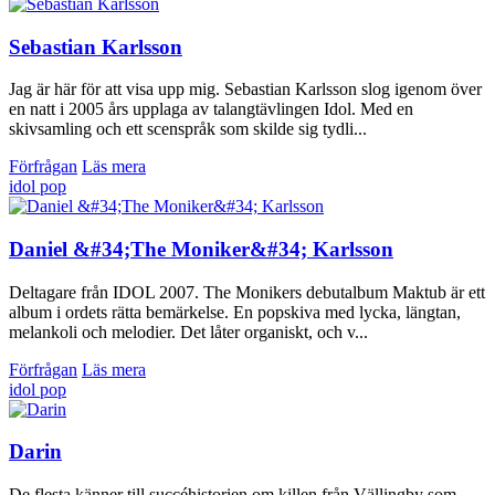
Sebastian Karlsson
Jag är här för att visa upp mig. Sebastian Karlsson slog igenom över
en natt i 2005 års upplaga av talangtävlingen Idol. Med en
skivsamling och ett scenspråk som skilde sig tydli...
Förfrågan
Läs mera
idol
pop
Daniel &#34;The Moniker&#34; Karlsson
Deltagare från IDOL 2007. The Monikers debutalbum Maktub är ett
album i ordets rätta bemärkelse. En popskiva med lycka, längtan,
melankoli och melodier. Det låter organiskt, och v...
Förfrågan
Läs mera
idol
pop
Darin
De flesta känner till succéhistorien om killen från Vällingby som