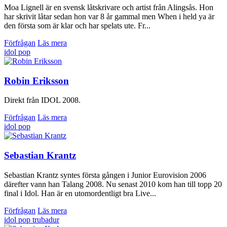
Moa Lignell är en svensk låtskrivare och artist från Alingsås. Hon
har skrivit låtar sedan hon var 8 år gammal men When i held ya är
den första som är klar och har spelats ute. Fr...
Förfrågan
Läs mera
idol
pop
Robin Eriksson
Direkt från IDOL 2008.
Förfrågan
Läs mera
idol
pop
Sebastian Krantz
Sebastian Krantz syntes första gången i Junior Eurovision 2006
därefter vann han Talang 2008. Nu senast 2010 kom han till topp 20
final i Idol. Han är en utomordentligt bra Live...
Förfrågan
Läs mera
idol
pop
trubadur