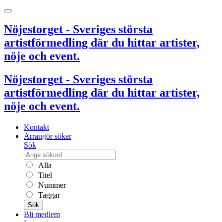
Nöjestorget - Sveriges största
artistförmedling där du hittar artister,
nöje och event.
Nöjestorget - Sveriges största
artistförmedling där du hittar artister,
nöje och event.
Kontakt
Arrangör söker
Sök
Alla
Titel
Nummer
Taggar
Sök
Bli medlem