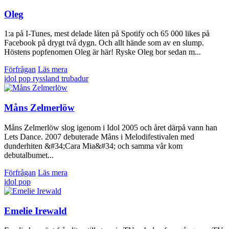
Oleg
1:a på I-Tunes, mest delade låten på Spotify och 65 000 likes på
Facebook på drygt två dygn. Och allt hände som av en slump.
Höstens popfenomen Oleg är här! Ryske Oleg bor sedan m...
Förfrågan
Läs mera
idol
pop
ryssland
trubadur
Måns Zelmerlöw
Måns Zelmerlöw slog igenom i Idol 2005 och året därpå vann han
Lets Dance. 2007 debuterade Måns i Melodifestivalen med
dunderhiten &#34;Cara Mia&#34; och samma vår kom
debutalbumet...
Förfrågan
Läs mera
idol
pop
Emelie Irewald