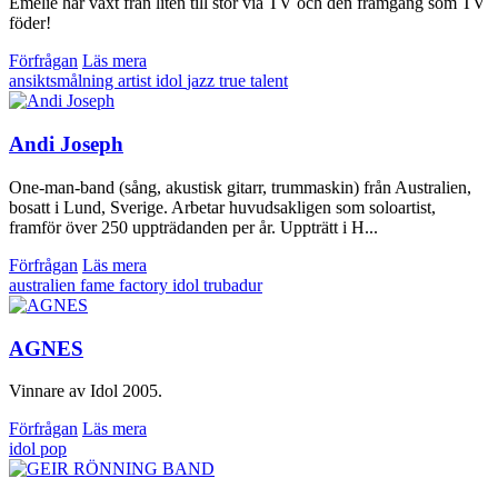
Emelie har växt från liten till stor via TV och den framgång som TV
föder!
Förfrågan
Läs mera
ansiktsmålning
artist
idol
jazz
true talent
Andi Joseph
One-man-band (sång, akustisk gitarr, trummaskin) från Australien,
bosatt i Lund, Sverige. Arbetar huvudsakligen som soloartist,
framför över 250 uppträdanden per år. Uppträtt i H...
Förfrågan
Läs mera
australien
fame factory
idol
trubadur
AGNES
Vinnare av Idol 2005.
Förfrågan
Läs mera
idol
pop