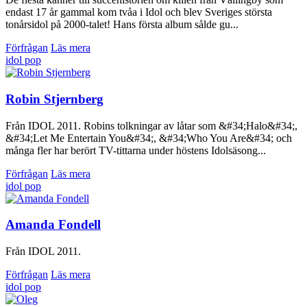
endast 17 år gammal kom tvåa i Idol och blev Sveriges största
tonårsidol på 2000-talet! Hans första album sålde gu...
Förfrågan
Läs mera
idol
pop
Robin Stjernberg
Från IDOL 2011. Robins tolkningar av låtar som &#34;Halo&#34;,
&#34;Let Me Entertain You&#34;, &#34;Who You Are&#34; och
många fler har berört TV-tittarna under höstens Idolsäsong...
Förfrågan
Läs mera
idol
pop
Amanda Fondell
Från IDOL 2011.
Förfrågan
Läs mera
idol
pop