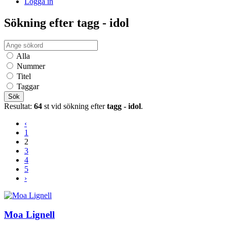
Logga in
Sökning efter tagg - idol
Alla
Nummer
Titel
Taggar
Sök
Resultat:
64
st vid sökning efter
tagg - idol
.
‹
1
2
3
4
5
›
Moa Lignell