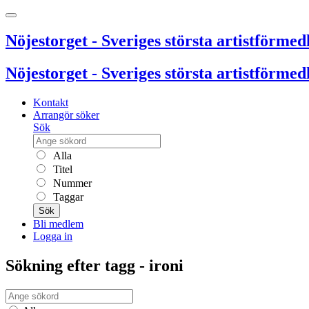
Nöjestorget - Sveriges största artistförmedl
Nöjestorget - Sveriges största artistförmedl
Kontakt
Arrangör söker
Sök
Alla
Titel
Nummer
Taggar
Sök
Bli medlem
Logga in
Sökning efter tagg - ironi