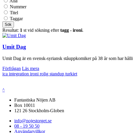
Alla
Nummer
Titel
Taggar
Sök
Resultat:
1
st vid sökning efter
tagg - ironi
.
Umit Dag
Umit Dag är en svensk-syriansk ståuppkomiker på 38 år som har hållit 
Förfrågan
Läs mera
ica
integration
ironi
rolig
standup
turkiet
^
Fantastiska Nöjen AB
Box 10011
121 26 Stockholm-Globen
info@nojestorget.se
08 - 19 50 50
Användarvillkor