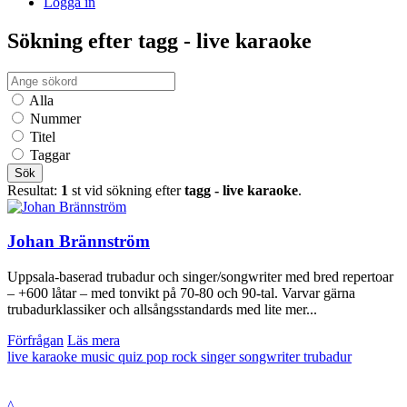
Logga in
Sökning efter tagg - live karaoke
Alla
Nummer
Titel
Taggar
Sök
Resultat:
1
st vid sökning efter
tagg - live karaoke
.
Johan Brännström
Uppsala-baserad trubadur och singer/songwriter med bred repertoar
– +600 låtar – med tonvikt på 70-80 och 90-tal. Varvar gärna
trubadurklassiker och allsångsstandards med lite mer...
Förfrågan
Läs mera
live karaoke
music quiz
pop
rock
singer songwriter
trubadur
^