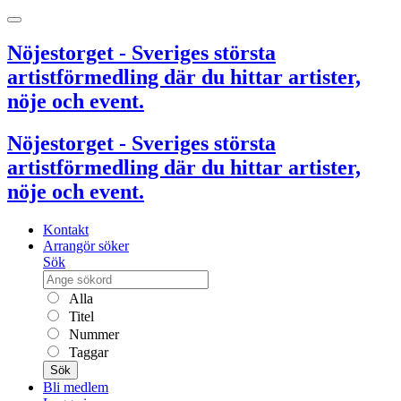
Nöjestorget - Sveriges största
artistförmedling där du hittar artister,
nöje och event.
Nöjestorget - Sveriges största
artistförmedling där du hittar artister,
nöje och event.
Kontakt
Arrangör söker
Sök
Alla
Titel
Nummer
Taggar
Sök
Bli medlem