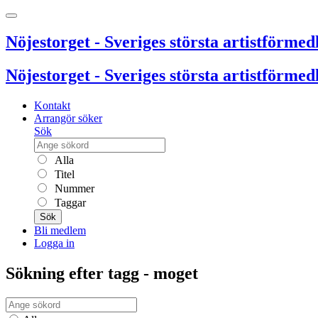
Nöjestorget - Sveriges största artistförmedl
Nöjestorget - Sveriges största artistförmedl
Kontakt
Arrangör söker
Sök
Alla
Titel
Nummer
Taggar
Sök
Bli medlem
Logga in
Sökning efter tagg - moget